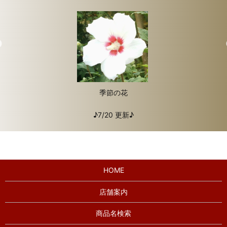
季節の花
♪7/20 更新♪
HOME
店舗案内
商品名検索