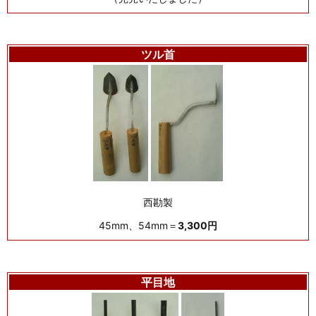
ツル首
西勘製
45mm、54mm＝
3,300円
平目地