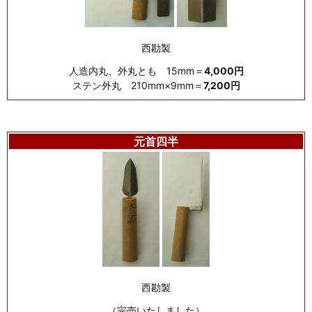
西勘製
人造内丸、外丸とも 15mm＝
4,000円
ステン外丸 210mm×9mm＝
7,200円
元首四半
西勘製
（完売いたしました）