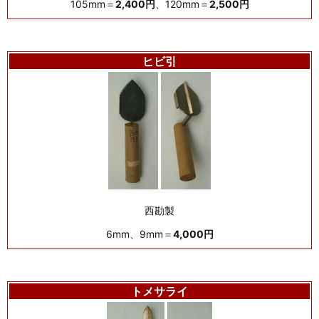
105mm＝
2,400円
、120mm＝
2,500円
ヒビ引
西勘製
6mm、9mm＝
4,000円
トメサライ