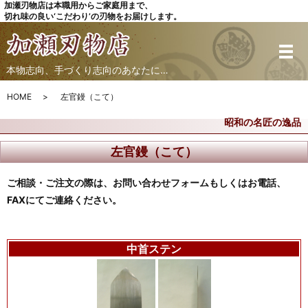
加瀬刃物店は本職用からご家庭用まで、
切れ味の良い‘こだわり’の刃物をお届けします。
本物志向、手づくり志向のあなたに…
HOME
左官鏝（こて）
昭和の名匠の逸品
左官鏝（こて）
ご相談・ご注文の際は、お問い合わせフォームもしくはお電話、
FAXにてご連絡ください。
中首ステン