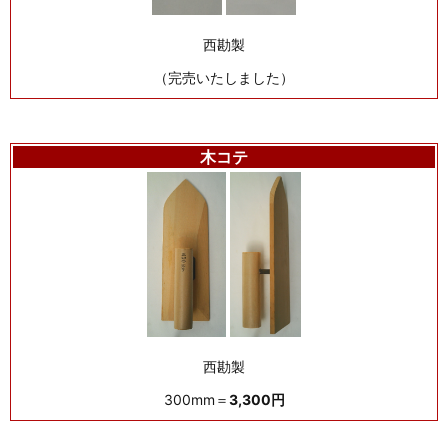
西勘製
（完売いたしました）
木コテ
西勘製
300mm＝
3,300円