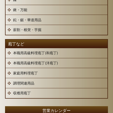
鍬・万能
鉈・鋸・華道用品
薪割・根突・芋掘
庖丁など
本職用高級料理庖丁(和庖丁)
本職用高級料理庖丁(洋庖丁)
家庭用料理庖丁
調理関連用品
収穫用庖丁