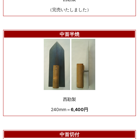
（完売いたしました）
中首半焼
西勘製
240mm＝
6,400円
中首切付