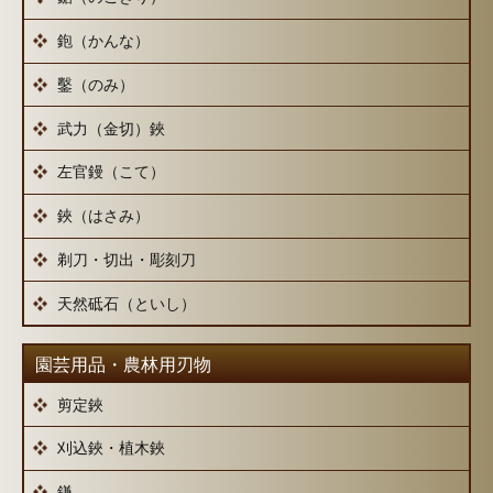
鉋（かんな）
鑿（のみ）
武力（金切）鋏
左官鏝（こて）
鋏（はさみ）
剃刀・切出・彫刻刀
天然砥石（といし）
園芸用品・農林用刃物
剪定鋏
刈込鋏・植木鋏
鎌