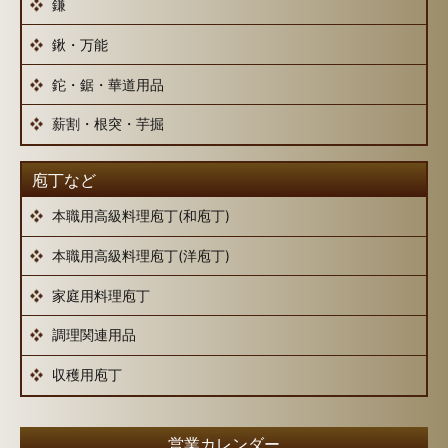
鎌
鍬・万能
鉈・鋸・華道用品
薪割・根突・芋掘
庖丁など
本職用高級料理庖丁(和庖丁)
本職用高級料理庖丁(洋庖丁)
家庭用料理庖丁
調理関連用品
収穫用庖丁