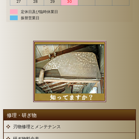
27
28
29
30
定休日及び臨時休業日
振替営業日
修理・研ぎ物
刃物修理とメンテナンス
研ぎ物料金表