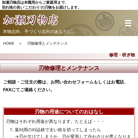
加瀬刃物店は本職用からご家庭用まで、
切れ味の良い‘こだわり’の刃物をお届けします。
本物志向、手づくり志向のあなたに…
HOME
刃物修理とメンテナンス
修理・研ぎ物
刃物修理とメンテナンス
ご相談・ご注文の際は、お問い合わせフォームもしくはお電話、
FAXにてご連絡ください。
刃物の用途についてのおはなし
刃物はそれぞれ用途が異なります。たとえば・・・
葉刈用の刈込鋏で太い枝を切ってしまったら
→刃が欠けてしまうか、刃が変形して合わさりが悪くなりま