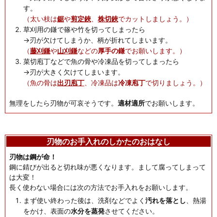
す。
（太い枝は
鋸
や
剪定鋏
、
株切鋏
でカットしましょう。）
草刈用の鎌で篠や竹を切ってしまったら
→刃が欠けてしまうか、柄が折れてしまいます。
（
藤刈鎌
や
山刈鎌
などの
厚手の鎌
でお願いします。）
菜切庖丁などで魚の骨や冷凍品を切ってしまったら
→刃が大きく欠けてしまいます。
（魚の骨は
出刃庖丁
、冷凍品は
冷凍庖丁
で切りましょう。）
無理をしたら刃物が可哀そうです。
適材適所
でお願いします。
刃物のお手入れのしかたのおはなし
刃物は鋼が命！
鋼に錆びが出ると切れ味が悪くなります。まして腐ってしまって
は大変！
長く使わない場合には次の方法でお手入れをお願いします。
まず使い終わった後は、洗剤などでよく
汚れを落とし
、熱湯
をかけ、表面の
水分を蒸発
させてください。