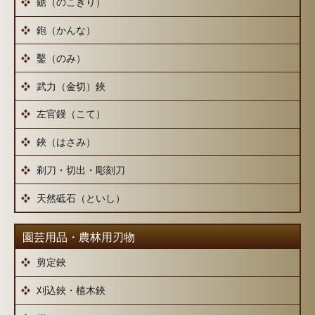
鋸（のこぎり）
鉋（かんな）
鑿（のみ）
武力（金切）鋏
左官鏝（こて）
鋏（はさみ）
剃刀・切出・彫刻刀
天然砥石（といし）
園芸用品・農林用刃物
剪定鋏
刈込鋏・植木鋏