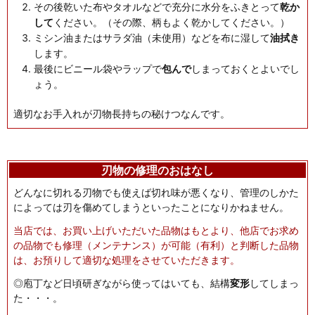
その後乾いた布やタオルなどで充分に水分をふきとって
乾か
して
ください。（その際、柄もよく乾かしてください。）
ミシン油またはサラダ油（未使用）などを布に湿して
油拭き
します。
最後にビニール袋やラップで
包んで
しまっておくとよいでし
ょう。
適切なお手入れが刃物長持ちの秘けつなんです。
刃物の修理のおはなし
どんなに切れる刃物でも使えば切れ味が悪くなり、管理のしかた
によっては刃を傷めてしまうといったことになりかねません。
当店では、お買い上げいただいた品物はもとより、他店でお求め
の品物でも修理（メンテナンス）が可能（有利）と判断した品物
は、お預りして適切な処理をさせていただきます。
◎庖丁など日頃研ぎながら使ってはいても、結構
変形
してしまっ
た・・・。